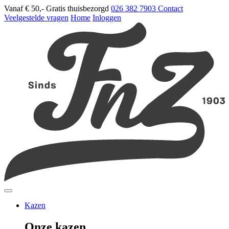
Vanaf € 50,-
Gratis thuisbezorgd
026 382 7903
Contact
Veelgestelde vragen
Home
Inloggen
Kazen
Onze kazen